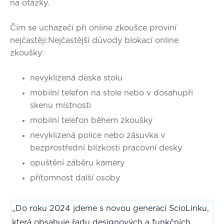
na otázky.
Čím se uchazeči při online zkoušce proviní
nejčastěji:Nejčastější důvody blokací online
zkoušky:
nevyklizená deska stolu
mobilní telefon na stole nebo v dosahupři
skenu místnosti
mobilní telefon během zkoušky
nevyklizená police nebo zásuvka v
bezprostřední blízkosti pracovní desky
opuštění záběru kamery
přítomnost další osoby
„Do roku 2024 jdeme s novou generací ScioLinku,
která obsahuje řadu designových a funkčních